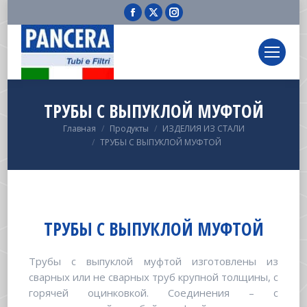
Facebook
X
Instagram
page
page
page
opens
opens
opens
in
in
in
new
new
new
window
window
window
ТРУБЫ С ВЫПУКЛОЙ МУФТОЙ
Вы здесь:
Главная
Продукты
ИЗДЕЛИЯ ИЗ СТАЛИ
ТРУБЫ С ВЫПУКЛОЙ МУФТОЙ
ТРУБЫ С ВЫПУКЛОЙ МУФТОЙ
Трубы с выпуклой муфтой изготовлены из
сварных или не сварных труб крупной толщины, с
горячей оцинковкой. Соединения – с